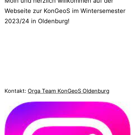
Moin und herzlich willkommen auf der
Webseite zur KonGeoS im Wintersemester
2023/24 in Oldenburg!
Kontakt:
Orga Team KonGeoS Oldenburg